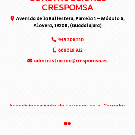
CRESPOMSA
Avenida de la Ballestera, Parcela 1 – Módulo 6,
Alovera
,
19208
,
(Guadalajara)
949 206 210
666 519 912
administracion
crespomsa.es
Acondicionamiento de terrenos en el Corredor
del Henares
24 de noviembre de 2017